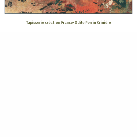
Tapisserie création France-Odile Perrin Crinière
Atelier A2
13 rue des Déportés politiques
23200 Aubusson
05 55 83 09 43
Accueil
CGV