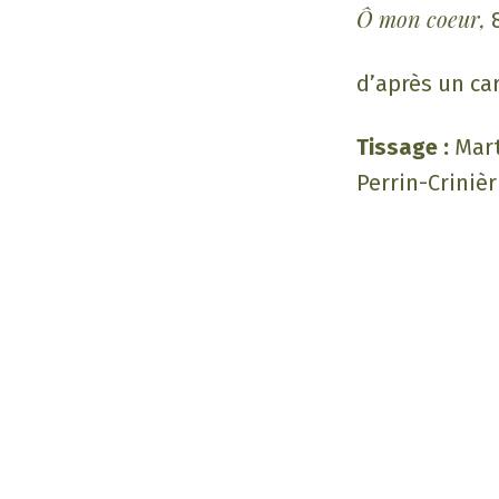
Ô mon coeur,
8
d’après un ca
Tissage :
Mart
Perrin-Crinièr