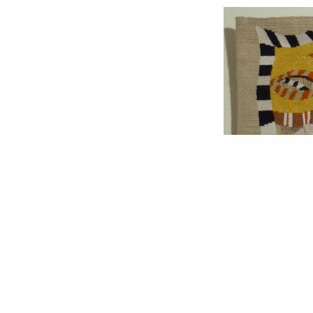
Tapisserie de Gérard Slaghenauffi