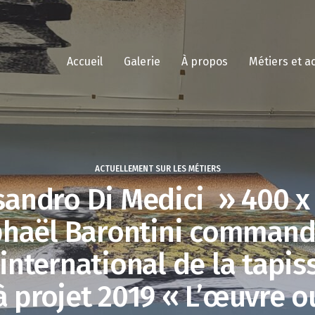
Accueil
Galerie
À propos
Métiers et a
ACTUELLEMENT SUR LES MÉTIERS
sandro Di Medici » 400 x
haël Barontini command
 international de la tapis
à projet 2019 « L’œuvre ou