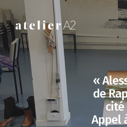
« Ales
de Rap
cité
Appel 