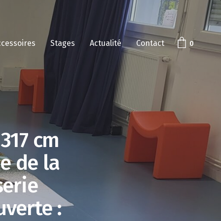
ccessoires
Stages
Actualité
Contact
0
 317 cm
e de la
serie
verte :